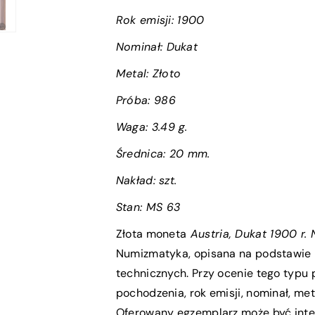
Rok emisji:
1900
Nominał:
Dukat
Metal: Złoto
Próba
:
986
Waga:
3.49 g.
Średnica:
20 mm.
Nakład: szt.
Stan:
MS 63
Złota moneta
Austria, Dukat 1900 r
Numizmatyka, opisana na podstawie 
technicznych. Przy ocenie tego typu
pochodzenia, rok emisji, nominał, met
Oferowany egzemplarz może być inte