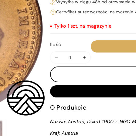
Wysyłka w ciągu 48h od otrzymania w
Certyfikat autentyczności na życzenie k
Tylko 1 szt. na magazynie
Ilość
Zmniejsz
Zwiększ
ilość
ilość
dla
dla
Austria,
Austria,
Dukat
Dukat
1900
1900
r.
r.
O Produkcie
NGC
NGC
MS
MS
Nazwa: Austria, Dukat 1900 r. NGC 
63
63
Kraj:
Austria