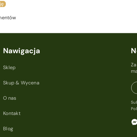
ję
ementów
Nawigacja
N
Za
Sklep
ma
Skup & Wycena
O nas
Su
Po
Kontakt
Blog