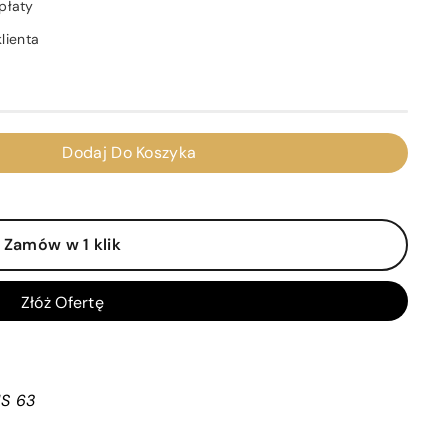
płaty
lienta
Dodaj Do Koszyka
Zamów w 1 klik
Złóż Ofertę
MS 63