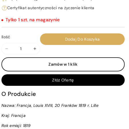
Certyfikat autentyczności na życzenie klienta
Tylko 1 szt. na magazynie
Ilość
Dodaj Do Koszyka
Zmniejsz
Zwiększ
ilość
ilość
Zamów w 1 klik
dla
dla
Francja,
Francja,
Louis
Louis
Złóż Ofertę
XVIII,
XVIII,
20
20
O Produkcie
Franków
Franków
Nazwa: Francja, Louis XVIII, 20 Franków 1819 r. Lille
1819
1819
r.
r.
Kraj:
Francja
Lille
Lille
Rok emisji:
1819