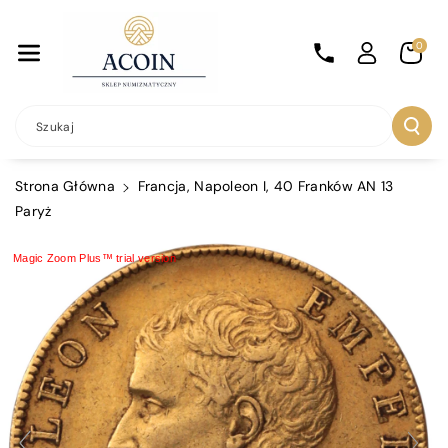
Przejdź Do
Treści
0
Szukaj
Strona Główna
Francja, Napoleon I, 40 Franków AN 13
Paryż
Magic Zoom Plus™ trial version