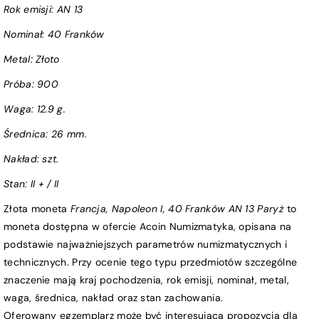
Rok emisji:
AN
13
Nominał:
40 Franków
Metal: Złoto
Próba
:
900
Waga:
12.9 g.
Średnica:
26 mm.
Nakład: szt.
Stan:
II + / II
Złota moneta
Francja, Napoleon I, 40 Franków AN 13 Paryż
to
moneta dostępna w ofercie Acoin Numizmatyka, opisana na
podstawie najważniejszych parametrów numizmatycznych i
technicznych. Przy ocenie tego typu przedmiotów szczególne
znaczenie mają kraj pochodzenia, rok emisji, nominał, metal,
waga, średnica, nakład oraz stan zachowania.
Oferowany egzemplarz może być interesującą propozycją dla