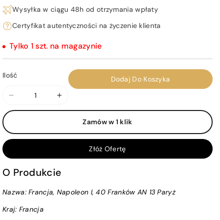
Wysyłka w ciągu 48h od otrzymania wpłaty
Certyfikat autentyczności na życzenie klienta
Tylko 1 szt. na magazynie
Ilość
Dodaj Do Koszyka
Zmniejsz
Zwiększ
ilość
ilość
Zamów w 1 klik
dla
dla
Francja,
Francja,
Napoleon
Napoleon
Złóż Ofertę
I,
I,
40
40
O Produkcie
Franków
Franków
Nazwa: Francja, Napoleon I, 40 Franków AN 13 Paryż
AN
AN
13
13
Kraj:
Francja
Paryż
Paryż