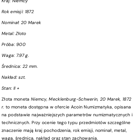
Kraj:
Niemcy
Rok emisji:
1872
Nominał:
20 Marek
Metal: Złoto
Próba
:
900
Waga:
7.97 g.
Średnica:
22 mm.
Nakład: szt.
Stan:
II +
Złota moneta
Niemcy, Mecklenburg-Schwerin, 20 Marek, 1872
r.
to moneta dostępna w ofercie Acoin Numizmatyka, opisana
na podstawie najważniejszych parametrów numizmatycznych i
technicznych. Przy ocenie tego typu przedmiotów szczególne
znaczenie mają kraj pochodzenia, rok emisji, nominał, metal,
waga, średnica, nakład oraz stan zachowania.