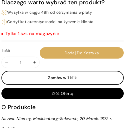
Dlaczego warto wybrać ten produkt?
Wysyłka w ciągu 48h od otrzymania wpłaty
Certyfikat autentyczności na życzenie klienta
Tylko 1 szt. na magazynie
Ilość
Dodaj Do Koszyka
Zmniejsz
Zwiększ
ilość
ilość
Zamów w 1 klik
dla
dla
Niemcy,
Niemcy,
Mecklenburg-
Mecklenburg-
Złóż Ofertę
Schwerin,
Schwerin,
20
20
O Produkcie
Marek,
Marek,
Nazwa: Niemcy, Mecklenburg-Schwerin, 20 Marek, 1872 r.
1872
1872
r.
r.