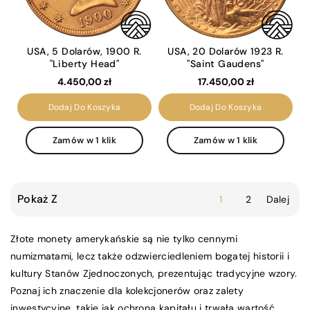
USA, 5 Dolarów, 1900 R.
USA, 20 Dolarów 1923 R.
"Liberty Head"
"Saint Gaudens"
4.450,00 zł
17.450,00 zł
Dodaj Do Koszyka
Dodaj Do Koszyka
Zamów w 1 klik
Zamów w 1 klik
Pokaż Z
1
2
Dalej
Złote
monety amerykańskie są nie tylko cennymi
numizmatami, lecz także odzwierciedleniem bogatej historii i
kultury Stanów Zjednoczonych, prezentując tradycyjne wzory.
Poznaj ich znaczenie dla kolekcjonerów oraz zalety
inwestycyjne, takie jak ochrona kapitału i trwała wartość