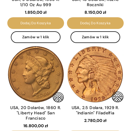
1/10 Oz Au 999
Roczniki
1.850,00 zł
8.150,00 zł
Dodaj Do Koszyka
Dodaj Do Koszyka
Zamów w 1 klik
Zamów w 1 klik
USA, 20 Dolarów, 1860 R.
USA, 2.5 Dolara, 1929 R.
"Liberty Head" San
"Indianin" Filadelfia
Francisco
2.780,00 zł
16.800,00 zł