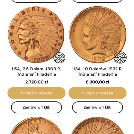
USA, 2.5 Dolara, 1909 R.
USA, 10 Dolarów, 1932 R.
"Indianin" Filadelfia
"Indianin" Filadelfia
2.720,00 zł
8.300,00 zł
Dodaj Do Koszyka
Dodaj Do Koszyka
Zamów w 1 klik
Zamów w 1 klik