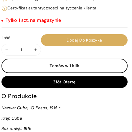
Certyfikat autentyczności na życzenie klienta
Tylko 1 szt. na magazynie
Ilość
Dodaj Do Koszyka
Zmniejsz
Zwiększ
ilość
ilość
Zamów w 1 klik
dla
dla
Cuba,
Cuba,
10
10
Złóż Ofertę
Pesos,
Pesos,
1916
1916
O Produkcie
r.
r.
Nazwa: Cuba, 10 Pesos, 1916 r.
Kraj:
Cuba
Rok emisji:
1916