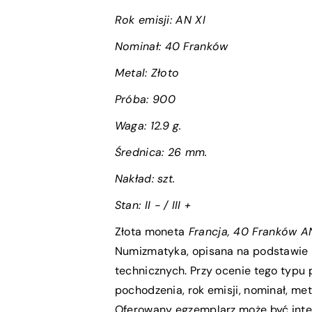
Rok emisji:
AN XI
Nominał:
40 Franków
Metal: Złoto
Próba
:
900
Waga:
12.9 g.
Średnica:
26 mm.
Nakład: szt.
Stan:
II - / III +
Złota moneta
Francja, 40 Franków A
Numizmatyka, opisana na podstawie 
technicznych. Przy ocenie tego typu
pochodzenia, rok emisji, nominał, met
Oferowany egzemplarz może być inte