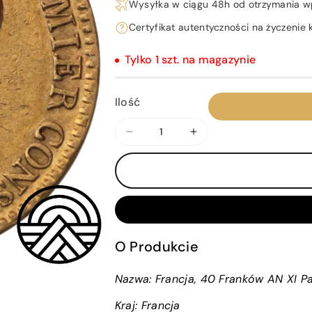
Wysyłka w ciągu 48h od otrzymania w
Certyfikat autentyczności na życzenie k
Tylko 1 szt. na magazynie
Ilość
Zmniejsz
Zwiększ
ilość
ilość
dla
dla
Francja,
Francja,
40
40
Franków
Franków
AN
AN
O Produkcie
XI
XI
Paryż
Paryż
Nazwa: Francja, 40 Franków AN XI P
Kraj:
Francja