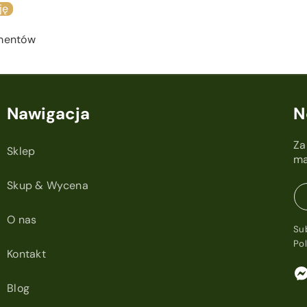
ję
ementów
Nawigacja
N
Za
Sklep
ma
Skup & Wycena
O nas
Su
Po
Kontakt
Blog