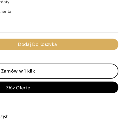
płaty
lienta
Dodaj Do Koszyka
Zamów w 1 klik
Złóż Ofertę
aryż