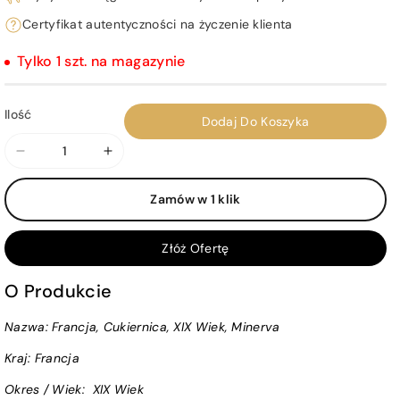
Certyfikat autentyczności na życzenie klienta
Tylko 1 szt. na magazynie
Ilość
Dodaj Do Koszyka
Zmniejsz
Zwiększ
ilość
ilość
Zamów w 1 klik
dla
dla
Francja,
Francja,
Cukiernica,
Cukiernica,
Złóż Ofertę
XIX
XIX
Wiek,
Wiek,
O Produkcie
Minerva
Minerva
Nazwa: Francja, Cukiernica, XIX Wiek, Minerva
Kraj:
Francja
Okres / Wiek
:
XIX Wiek