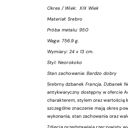
Okres / Wiek
:
XIX Wiek
Materiał: Srebro
Próba metalu:
950
Waga:
756.9 g.
Wymiary
: 24 x 13 cm.
Styl: Neorokoko
Stan zachowania:
Bardzo dobry
Srebrny dzbanek
Francja, Dzbanek N
antykwaryczny dostępny w ofercie A
charakterem, stylem oraz wartością k
szczególne znaczenie mają okres pows
wykonania, stan zachowania oraz wal
Zdjęcia przedstawiają rzeczywisty wy