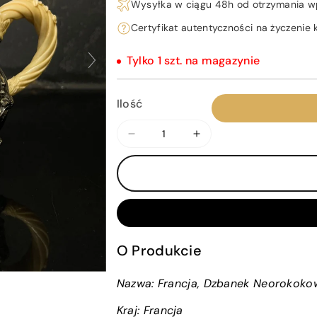
Wysyłka w ciągu 48h od otrzymania w
Certyfikat autentyczności na życzenie k
Tylko 1 szt. na magazynie
Ilość
Zmniejsz
Zwiększ
ilość
ilość
dla
dla
Francja,
Francja,
Dzbanek
Dzbanek
Neorokokowy,
Neorokokowy,
XIX
XIX
O Produkcie
Wiek,
Wiek,
Minerva
Minerva
Nazwa: Francja, Dzbanek Neorokokow
Kraj:
Francja