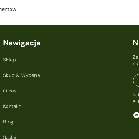
ementów
Nawigacja
N
Za
Sklep
ma
Skup & Wycena
O nas
Su
Po
Kontakt
Blog
Szukaj