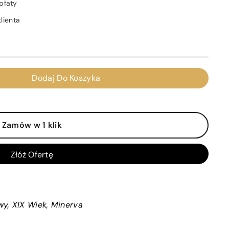
płaty
lienta
Dodaj Do Koszyka
Zamów w 1 klik
Złóż Ofertę
y, XIX Wiek, Minerva