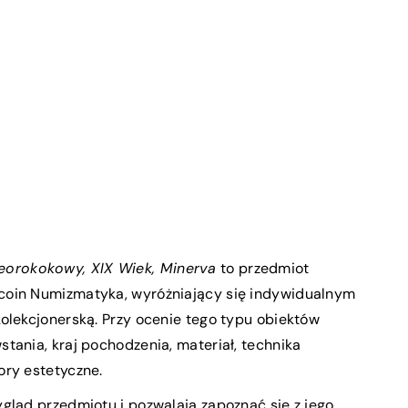
eorokokowy, XIX Wiek, Minerva
to przedmiot
coin Numizmatyka, wyróżniający się indywidualnym
olekcjonerską. Przy ocenie tego typu obiektów
tania, kraj pochodzenia, materiał, technika
ory estetyczne.
gląd przedmiotu i pozwalają zapoznać się z jego