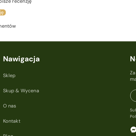
pisze recenzję
ję
ementów
Nawigacja
N
Za
Sklep
ma
Skup & Wycena
O nas
Su
Po
Kontakt