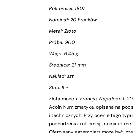
Rok emisji:
1807
Nominał:
20 Franków
Metal: Złoto
Próba
:
900
Waga:
6,45 g.
Średnica:
21 mm.
Nakład: szt.
Stan:
II +
Złota moneta
Francja, Napoleon I, 2
Acoin Numizmatyka, opisana na pod
i technicznych. Przy ocenie tego typ
pochodzenia, rok emisji, nominał, met
Oferowany egzemplarz może być inte