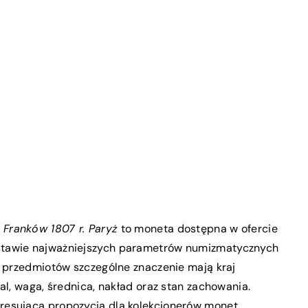
0 Franków 1807 r. Paryż
to moneta dostępna w ofercie
stawie najważniejszych parametrów numizmatycznych
u przedmiotów szczególne znaczenie mają kraj
al, waga, średnica, nakład oraz stan zachowania.
resującą propozycją dla kolekcjonerów monet