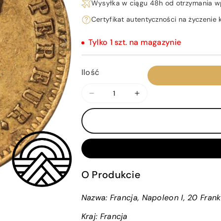
Wysyłka w ciągu 48h od otrzymania w
Certyfikat autentyczności na życzenie k
Tylko 1 szt. na magazynie
Ilość
Zmniejsz
Zwiększ
ilość
ilość
dla
dla
Francja,
Francja,
Napoleon
Napoleon
I,
I,
20
20
O Produkcie
Franków
Franków
1807
1807
Nazwa: Francja, Napoleon I, 20 Frank
r.
r.
Paryż
Paryż
Kraj:
Francja