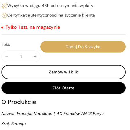
Wysyłka w ciągu 48h od otrzymania wpłaty
Certyfikat autentyczności na życzenie klienta
Tylko 1 szt. na magazynie
Ilość
Dodaj Do Koszyka
Zmniejsz
Zwiększ
ilość
ilość
Zamów w 1 klik
dla
dla
Francja,
Francja,
Napoleon
Napoleon
Złóż Ofertę
I,
I,
40
40
O Produkcie
Franków
Franków
Nazwa: Francja, Napoleon I, 40 Franków AN 13 Paryż
AN
AN
13
13
Kraj:
Francja
Paryż
Paryż