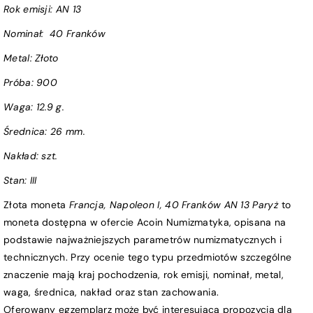
Rok emisji:
AN 13
Nominał:
40 Franków
Metal: Złoto
Próba
:
900
Waga:
12.9 g.
Średnica:
26 mm.
Nakład: szt.
Stan:
III
Złota moneta
Francja, Napoleon I, 40 Franków AN 13 Paryż
to
moneta dostępna w ofercie Acoin Numizmatyka, opisana na
podstawie najważniejszych parametrów numizmatycznych i
technicznych. Przy ocenie tego typu przedmiotów szczególne
znaczenie mają kraj pochodzenia, rok emisji, nominał, metal,
waga, średnica, nakład oraz stan zachowania.
Oferowany egzemplarz może być interesującą propozycją dla