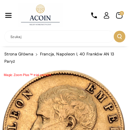
Przejdź Do
Treści
0
Szukaj
Strona Główna
Francja, Napoleon I, 40 Franków AN 13
Paryż
Magic Zoom Plus™ trial version