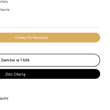
płaty
lienta
Dodaj Do Koszyka
Zamów w 1 klik
Złóż Ofertę
recht