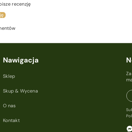
pisze recenzję
ję
ementów
Nawigacja
N
Za
Sklep
ma
Skup & Wycena
O nas
Su
Po
Kontakt