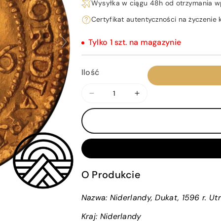
Wysyłka w ciągu 48h od otrzymania w
Certyfikat autentyczności na życzenie k
Tylko 1 szt. na magazynie
Ilość
Zmniejsz
Zwiększ
ilość
ilość
dla
dla
Niderlandy,
Niderlandy,
Dukat,
Dukat,
1596
1596
r.
r.
O Produkcie
Utrecht
Utrecht
Nazwa: Niderlandy, Dukat, 1596 r. Ut
Kraj:
Niderlandy