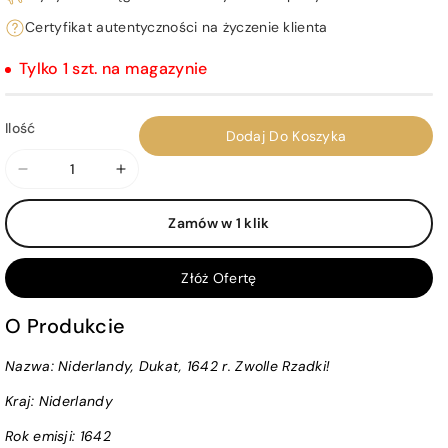
Certyfikat autentyczności na życzenie klienta
Tylko 1 szt. na magazynie
Ilość
Dodaj Do Koszyka
Zmniejsz
Zwiększ
ilość
ilość
Zamów w 1 klik
dla
dla
Niderlandy,
Niderlandy,
Dukat,
Dukat,
Złóż Ofertę
1642
1642
r.
r.
O Produkcie
Zwolle
Zwolle
Nazwa: Niderlandy, Dukat, 1642 r. Zwolle Rzadki!
Rzadki!
Rzadki!
Kraj:
Niderlandy
Rok emisji:
1642