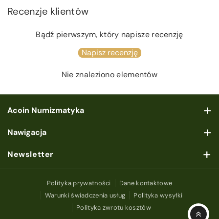
Recenzje klientów
Bądź pierwszym, który napisze recenzję
Napisz recenzję
Nie znaleziono elementów
Acoin Numizmatyka
ul. Wspólna 50 lok.1, 00-684 Warszawa
Nawigacja
+ 48 884 844 856
Sklep
Newsletter
acoin@acoinnumizmatyka.eu
Skup & Wycena
Poniedziałek – Piątek: 10:00–19:00
Zapisz się do naszego newslettera, podaj swój e-mail i bądź
Sobota – Niedziela: Zamknięte
na bieżąco!
Polityka prywatności
Dane kontaktowe
O nas
Znajdź nas na mapie
Warunki świadczenia usług
Polityka wysyłki
E-mail
Subskrybuj
Kontakt
Polityka zwrotu kosztów