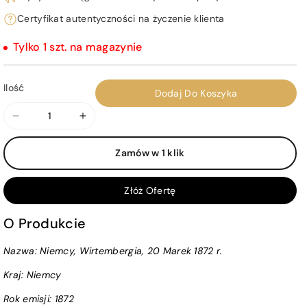
Certyfikat autentyczności na życzenie klienta
Tylko 1 szt. na magazynie
Ilość
Dodaj Do Koszyka
Zmniejsz
Zwiększ
ilość
ilość
Zamów w 1 klik
dla
dla
Niemcy,
Niemcy,
Wirtembergia,
Wirtembergia,
Złóż Ofertę
20
20
Marek
Marek
O Produkcie
1872
1872
Nazwa: Niemcy, Wirtembergia, 20 Marek 1872 r.
r.
r.
Kraj:
Niemcy
Rok emisji:
1872