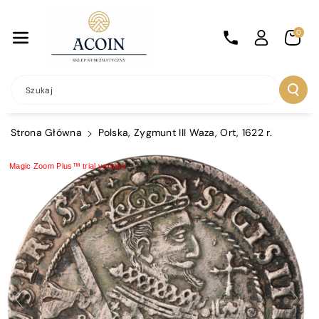
Przejdź Do
Treści
0
Szukaj
Strona Główna
Polska, Zygmunt III Waza, Ort, 1622 r.
Magic Zoom Plus™ trial version