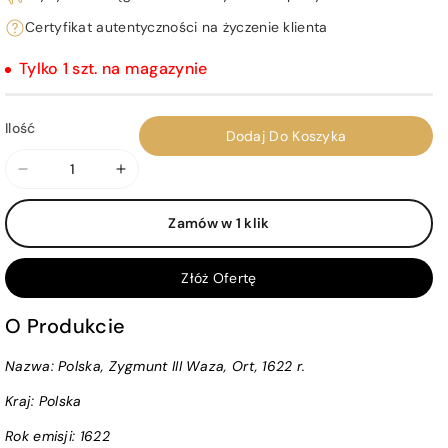
Certyfikat autentyczności na życzenie klienta
Tylko 1 szt. na magazynie
Ilość
Dodaj Do Koszyka
Zmniejsz
Zwiększ
ilość
ilość
Zamów w 1 klik
dla
dla
Polska,
Polska,
Zygmunt
Zygmunt
Złóż Ofertę
III
III
Waza,
Waza,
O Produkcie
Ort,
Ort,
Nazwa: Polska, Zygmunt III Waza, Ort, 1622 r.
1622
1622
r.
r.
Kraj:
Polska
Rok emisji:
1622