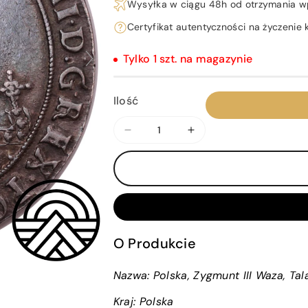
Wysyłka w ciągu 48h od otrzymania w
Certyfikat autentyczności na życzenie k
Tylko 1 szt. na magazynie
Ilość
Zmniejsz
Zwiększ
ilość
ilość
dla
dla
Polska,
Polska,
Zygmunt
Zygmunt
III
III
Waza,
Waza,
O Produkcie
Talar,
Talar,
1628
1628
Nazwa: Polska, Zygmunt III Waza, Tal
r.
r.
Bydgoszcz
Bydgoszcz
Kraj:
Polska