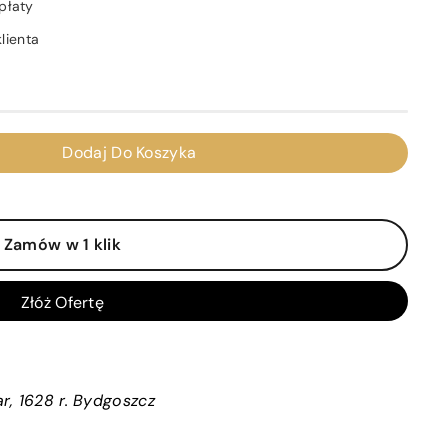
płaty
lienta
Dodaj Do Koszyka
Zamów w 1 klik
Złóż Ofertę
ar, 1628 r. Bydgoszcz