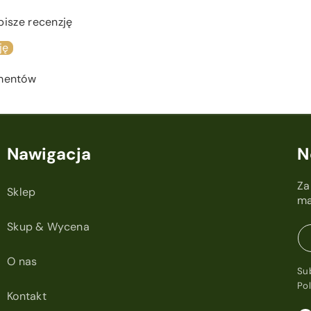
pisze recenzję
ję
ementów
Nawigacja
N
Za
Sklep
ma
Skup & Wycena
O nas
Su
Po
Kontakt