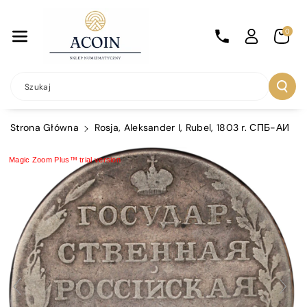
Przejdź Do
Treści
0
Szukaj
Strona Główna
Rosja, Aleksander I, Rubel, 1803 r. СПБ-АИ
Magic Zoom Plus™ trial version