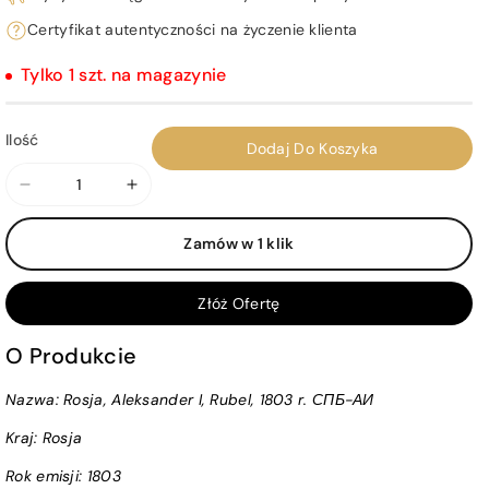
Certyfikat autentyczności na życzenie klienta
Tylko 1 szt. na magazynie
Ilość
Dodaj Do Koszyka
Zmniejsz
Zwiększ
ilość
ilość
Zamów w 1 klik
dla
dla
Rosja,
Rosja,
Aleksander
Aleksander
Złóż Ofertę
I,
I,
Rubel,
Rubel,
O Produkcie
1803
1803
Nazwa: Rosja, Aleksander I, Rubel, 1803 r. СПБ-АИ
r.
r.
СПБ-
СПБ-
Kraj:
Rosja
АИ
АИ
Rok emisji:
1803