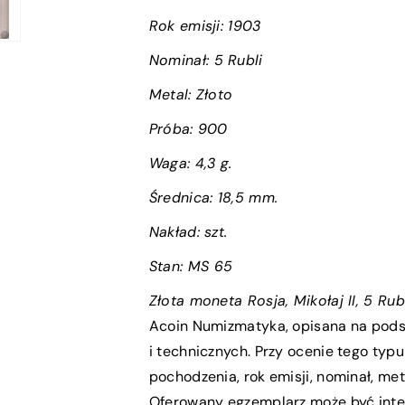
MS
MS
Rok emisji:
1903
65
65
Nominał:
5 Rubli
Metal: Złoto
Próba
: 900
Waga:
4,3 g.
Średnica:
18,5 mm.
Nakład: szt.
Stan:
MS 65
Złota moneta Rosja, Mikołaj II, 5 R
Acoin Numizmatyka, opisana na pod
i technicznych. Przy ocenie tego typ
pochodzenia, rok emisji, nominał, met
Oferowany egzemplarz może być inte