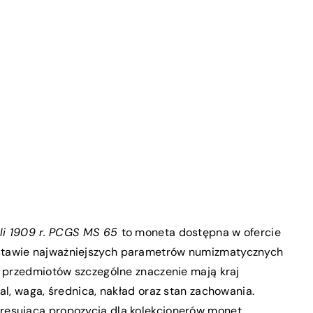
ubli 1909 r. PCGS MS 65
to moneta dostępna w ofercie
stawie najważniejszych parametrów numizmatycznych
u przedmiotów szczególne znaczenie mają kraj
al, waga, średnica, nakład oraz stan zachowania.
resującą propozycją dla kolekcjonerów monet