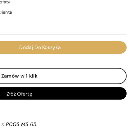
płaty
lienta
Dodaj Do Koszyka
Zamów w 1 klik
Złóż Ofertę
09 r. PCGS MS 65