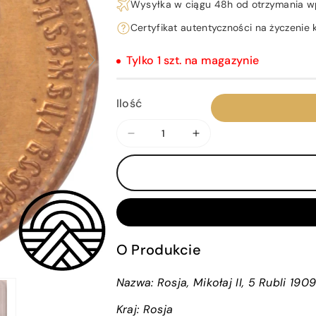
Wysyłka w ciągu 48h od otrzymania w
Certyfikat autentyczności na życzenie k
Tylko 1 szt. na magazynie
Ilość
Zmniejsz
Zwiększ
ilość
ilość
dla
dla
Rosja,
Rosja,
Mikołaj
Mikołaj
II,
II,
5
5
O Produkcie
Rubli
Rubli
1909
1909
Nazwa: Rosja, Mikołaj II, 5 Rubli 19
r.
r.
PCGS
PCGS
Kraj:
Rosja