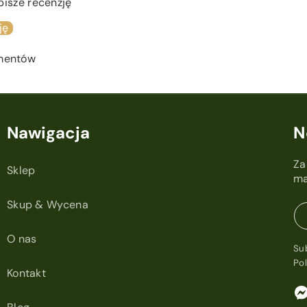
pisze recenzję
ję
ementów
Nawigacja
N
Za
Sklep
ma
Skup & Wycena
O nas
Su
Po
Kontakt