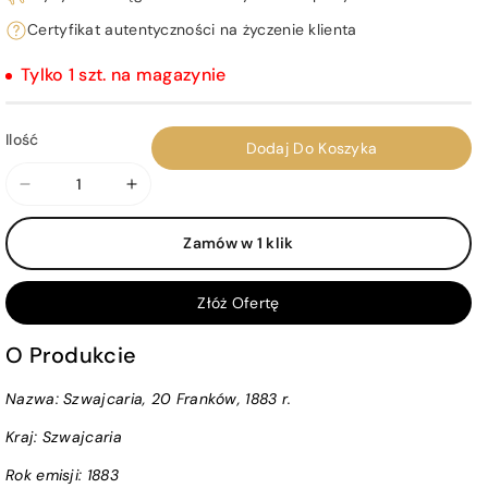
Certyfikat autentyczności na życzenie klienta
Tylko 1 szt. na magazynie
Ilość
Dodaj Do Koszyka
Zmniejsz
Zwiększ
ilość
ilość
Zamów w 1 klik
dla
dla
Szwajcaria,
Szwajcaria,
20
20
Złóż Ofertę
Franków,
Franków,
1883
1883
O Produkcie
r.
r.
Nazwa: Szwajcaria, 20 Franków, 1883 r.
Kraj:
Szwajcaria
Rok emisji:
1883